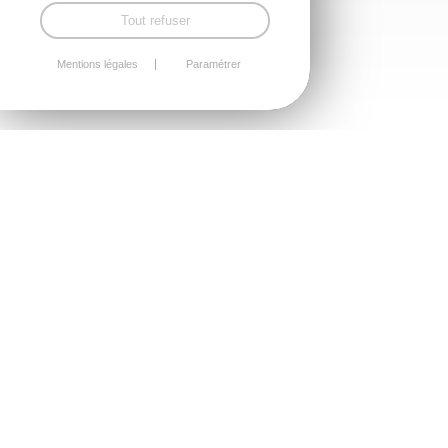
Tout refuser
Mentions légales
Paramétrer
Installation de saunas haut de
gamme, signés Tylö, marque
scandinave de référence
MARQUE SCANDINAVE
RECONNUE, DISTRIBUÉE PAR
PROTEA CRÉATION