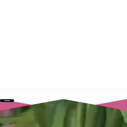
Contactez-nous !
par téléphone au
02 96 31 64 40
ou via le
FORMULAIRE DE CONTACT
Protea Création, La ville Bréheu 22270 Dolo
-
Mentions légales