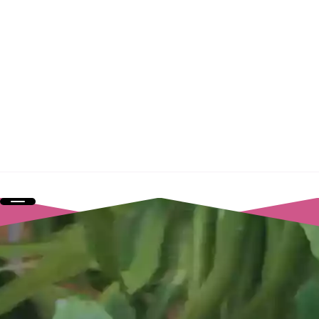
02 96 31 64 40
ou via le
FORMULAIRE DE CONTACT
Protea Création, La ville Bréheu 22270 Dolo
-
Mentions légales